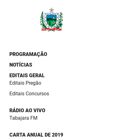
PBGÁS
PB Saúde
PBTUR
PBPREV
PROGRAMAÇÃO
Projeto Cooperar
NOTÍCIAS
PROCASE
EDITAIS GERAL
Editais Pregão
PROCON
Editais Concursos
Polícia Militar
RÁDIO AO VIVO
Polícia Civil
Tabajara FM
Rádio Tabajara
CARTA ANUAL DE 2019