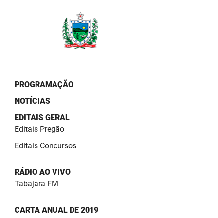
PBGÁS
PB Saúde
PBTUR
PBPREV
PROGRAMAÇÃO
Projeto Cooperar
NOTÍCIAS
PROCASE
EDITAIS GERAL
Editais Pregão
PROCON
Editais Concursos
Polícia Militar
RÁDIO AO VIVO
Polícia Civil
Tabajara FM
Rádio Tabajara
CARTA ANUAL DE 2019