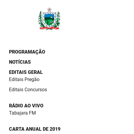
PBGÁS
PB Saúde
PBTUR
PBPREV
PROGRAMAÇÃO
Projeto Cooperar
NOTÍCIAS
PROCASE
EDITAIS GERAL
Editais Pregão
PROCON
Editais Concursos
Polícia Militar
RÁDIO AO VIVO
Polícia Civil
Tabajara FM
Rádio Tabajara
CARTA ANUAL DE 2019