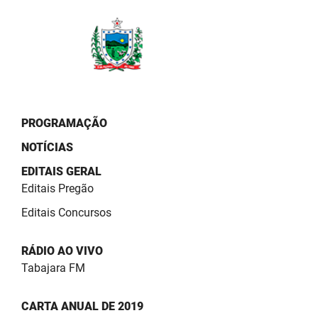
PBGÁS
PB Saúde
PBTUR
PBPREV
PROGRAMAÇÃO
Projeto Cooperar
NOTÍCIAS
PROCASE
EDITAIS GERAL
Editais Pregão
PROCON
Editais Concursos
Polícia Militar
RÁDIO AO VIVO
Polícia Civil
Tabajara FM
Rádio Tabajara
CARTA ANUAL DE 2019