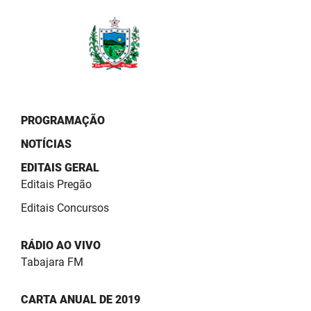
PBGÁS
PB Saúde
PBTUR
PBPREV
PROGRAMAÇÃO
Projeto Cooperar
NOTÍCIAS
PROCASE
EDITAIS GERAL
Editais Pregão
PROCON
Editais Concursos
Polícia Militar
RÁDIO AO VIVO
Polícia Civil
Tabajara FM
Rádio Tabajara
CARTA ANUAL DE 2019