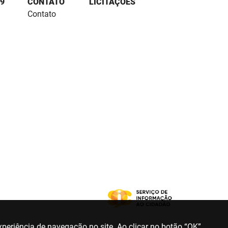
9
CONTATO
LICITAÇÕES
Contato
periência de navegação no site. Ao clicar no botão “OK”