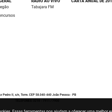
 GERAL
RÁDIO AO VIVO
CARTA ANUAL DE 201
regão
Tabajara FM
Concursos
v Pedro II, s/n, Torre. CEP 58.040-440 João Pessoa - PB
TELEFONES: 3218 - 7911 / 7900
 cookies. Essas ferramentas nos ajudam a oferecer uma melhor ex